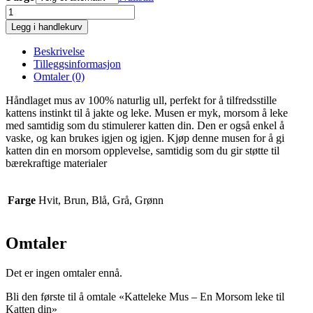
Katteleke
Mus
Legg i handlekurv
–
En
Beskrivelse
Morsom
Tilleggsinformasjon
leke
Omtaler (0)
til
Katten
Håndlaget mus av 100% naturlig ull, perfekt for å tilfredsstille
din
kattens instinkt til å jakte og leke. Musen er myk, morsom å leke
antall
med samtidig som du stimulerer katten din. Den er også enkel å
vaske, og kan brukes igjen og igjen. Kjøp denne musen for å gi
katten din en morsom opplevelse, samtidig som du gir støtte til
bærekraftige materialer
Farge
Hvit, Brun, Blå, Grå, Grønn
Omtaler
Det er ingen omtaler ennå.
Bli den første til å omtale «Katteleke Mus – En Morsom leke til
Katten din»