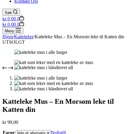
Kontakt Oss
Søk
Handlekurv
kr
0,00
0
Handlekurv
kr
0,00
0
Meny
Hjem
/
Katteleker
/
Katteleke Mus – En Morsom leke til Katten din
UTSOLGT
Katteleke Mus – En Morsom leke til
Katten din
kr
99,00
Farge
Nullstill