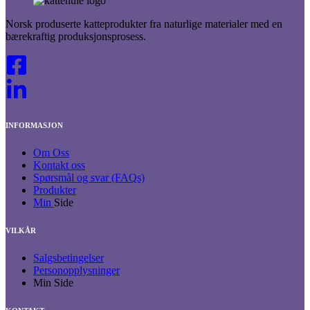
Norsk produserte katteprodukter fra naturlige materialer med en
bærekraftig produksjonsprosess.
INFORMASJON
Om Oss
Kontakt oss
Spørsmål og svar (FAQs)
Produkter
Min
Side
VILKÅR
Salgsbetingelser
Personopplysninger
Min Side