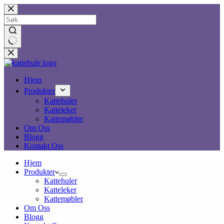
Hopp
til
innholdet
Ingen
resultater
Hjem
Produkter
Kattehuler
Katteleker
Kattemøbler
Om Oss
Blogg
Kontakt Oss
Hjem
Produkter
Kattehuler
Katteleker
Kattemøbler
Om Oss
Blogg