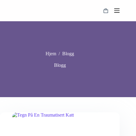
Hopp
til
Handlekurv
innholdet
Hjem
/
Blogg
Blogg