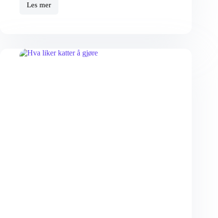
Les mer
Hvordan
få
en redd katt trygg