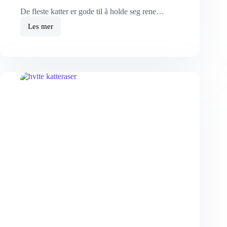
De fleste katter er gode til å holde seg rene…
Les mer
Hvordan
vasker
man
en
katt?