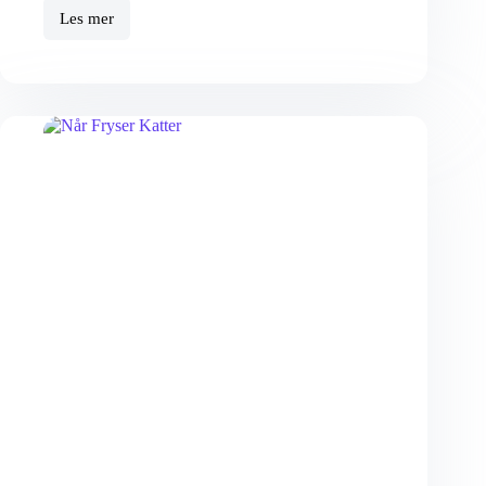
Les mer
9
Tegn
På
En
Traumatisert Katt
&
Hvordan
Du
Kan
Hjelpe