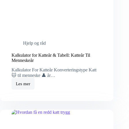
Hjelp og råd
Kalkulator for Katteår & Tabell: Katteår Til
Menneskeår
Kalkulator For Katteår Konverteringstype Katt
🐱 til menneske 👤 år…
Les mer
Kalkulator
for
Katteår
&
Tabell:
Katteår
Til
Menneskeår