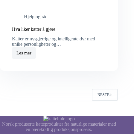
Hjelp og råd
Hva liker katter å gjøre
Katter er nysgjerrige og intelligente dyr med
unike personligheter og…
Les mer
Hva
liker
katter
å
gjøre
NESTE
Norsk produserte katteprodukter fra naturlige materialer med
en bærekraftig produksjonsprosess.