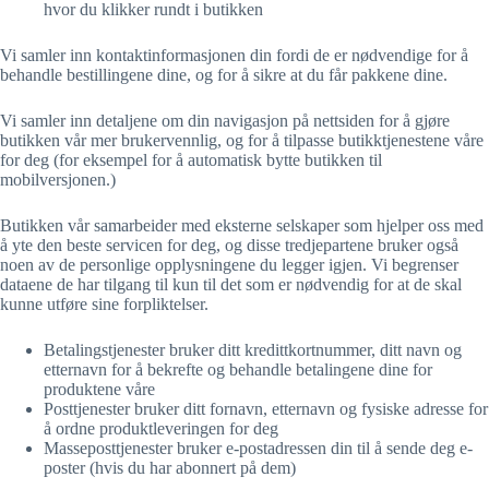
hvor du klikker rundt i butikken
Vi samler inn kontaktinformasjonen din fordi de er nødvendige for å
behandle bestillingene dine, og for å sikre at du får pakkene dine.
Vi samler inn detaljene om din navigasjon på nettsiden for å gjøre
butikken vår mer brukervennlig, og for å tilpasse butikktjenestene våre
for deg (for eksempel for å automatisk bytte butikken til
mobilversjonen.)
Butikken vår samarbeider med eksterne selskaper som hjelper oss med
å yte den beste servicen for deg, og disse tredjepartene bruker også
noen av de personlige opplysningene du legger igjen. Vi begrenser
dataene de har tilgang til kun til det som er nødvendig for at de skal
kunne utføre sine forpliktelser.
Betalingstjenester bruker ditt kredittkortnummer, ditt navn og
etternavn for å bekrefte og behandle betalingene dine for
produktene våre
Posttjenester bruker ditt fornavn, etternavn og fysiske adresse for
å ordne produktleveringen for deg
Masseposttjenester bruker e-postadressen din til å sende deg e-
poster (hvis du har abonnert på dem)