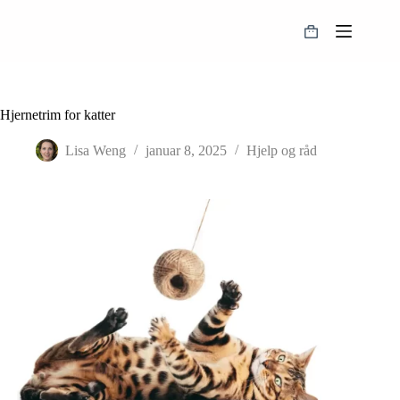
Hopp
til
Handlekurv
innholdet
Hjernetrim for katter
Lisa Weng
januar 8, 2025
Hjelp og råd