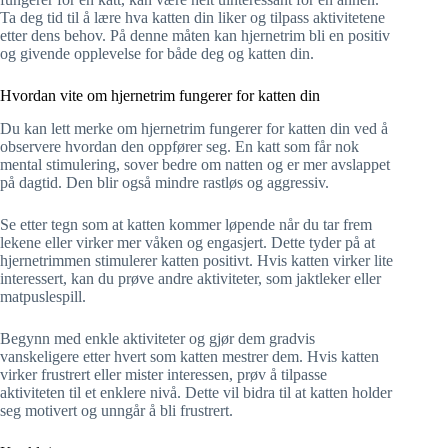
Ta deg tid til å lære hva katten din liker og tilpass aktivitetene
etter dens behov. På denne måten kan hjernetrim bli en positiv
og givende opplevelse for både deg og katten din.
Hvordan vite om hjernetrim fungerer for katten din
Du kan lett merke om hjernetrim fungerer for katten din ved å
observere hvordan den oppfører seg. En katt som får nok
mental stimulering, sover bedre om natten og er mer avslappet
på dagtid. Den blir også mindre rastløs og aggressiv.
Se etter tegn som at katten kommer løpende når du tar frem
lekene eller virker mer våken og engasjert. Dette tyder på at
hjernetrimmen stimulerer katten positivt. Hvis katten virker lite
interessert, kan du prøve andre aktiviteter, som jaktleker eller
matpuslespill.
Begynn med enkle aktiviteter og gjør dem gradvis
vanskeligere etter hvert som katten mestrer dem. Hvis katten
virker frustrert eller mister interessen, prøv å tilpasse
aktiviteten til et enklere nivå. Dette vil bidra til at katten holder
seg motivert og unngår å bli frustrert.