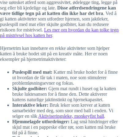
vise uønsket atferd som aggressivitet, ødelegge ting, legge på
seg eller bli kjedelige og late.
Disse atferdsendringene kan
være tidlige tegn på at katten din ikke har det bra
. Ved å
gi katten aktiviteter som utfordrer hjernen, som jaktleker,
puslespill med mat eller skjulte godbiter, kan du redusere
risikoen for mistrivsel.
Les mer om hvordan du kan tolke tegn
på mistrivsel hos katten her
.
Hjernetrim kan innebære en rekke aktiviteter som hjelper
katten å bruke hodet sitt på en kreativ måte. Her er noen
eksempler på hjernetrimaktiviteter:
Puslespill med mat:
Katter må bruke hodet for å finne
ut hvordan de får tak i maten, noe som stimulerer
problemløsningsevner og fokus.
Skjulte godbiter:
Gjem mat rundt i huset og la katten
bruke luktesansen for å finne den. Dette aktiverer
kattens naturlige jaktinstinkt og hjernekapasitet.
Interaktive leker:
Bruk leker som krever at katten
samarbeider med deg, som snor med ball i enden. Vi
selger en slik
Aktiviseringsleke, monkeyfist ball
.
Hjemmelagde utfordringer:
Lag små hindringer eller
skjul mat i en pappeske eller rør, som katten må bruke
tid på å finne.