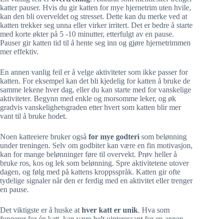
katter pauser. Hvis du gir katten for mye hjernetrim uten hvile,
kan den bli overveldet og stresset. Dette kan du merke ved at
katten trekker seg unna eller virker irritert. Det er bedre å starte
med korte økter på 5 -10 minutter, etterfulgt av en pause.
Pauser gir katten tid til å hente seg inn og gjøre hjernetrimmen
mer effektiv.
En annen vanlig feil er å velge aktiviteter som ikke passer for
katten. For eksempel kan det bli kjedelig for katten å bruke de
samme lekene hver dag, eller du kan starte med for vanskelige
aktiviteter. Begynn med enkle og morsomme leker, og øk
gradvis vanskelighetsgraden etter hvert som katten blir mer
vant til å bruke hodet.
Noen katteeiere bruker også
for mye godteri
som belønning
under treningen. Selv om godbiter kan være en fin motivasjon,
kan for mange belønninger føre til overvekt. Prøv heller å
bruke ros, kos og lek som belønning. Spre aktivitetene utover
dagen, og følg med på kattens kroppsspråk. Katten gir ofte
tydelige signaler når den er ferdig med en aktivitet eller trenger
en pause.
Det viktigste er å huske at
hver katt er unik
. Hva som
fungerer for én katt, kan være helt uinteressant for en annen.