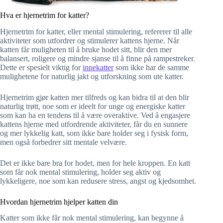
Hva er hjernetrim for katter?
Hjernetrim for katter, eller mental stimulering, refererer til alle
aktiviteter som utfordrer og stimulerer kattens hjerne. Når
katten får muligheten til å bruke hodet sitt, blir den mer
balansert, roligere og mindre sjanse til å finne på rampestreker.
Dette er spesielt viktig for
innekatter
som ikke har de samme
mulighetene for naturlig jakt og utforskning som ute katter.
Hjernetrim gjør katten mer tilfreds og kan bidra til at den blir
naturlig trøtt, noe som er ideelt for unge og energiske katter
som kan ha en tendens til å være overaktive. Ved å engasjere
kattens hjerne med utfordrende aktiviteter, får du en sunnere
og mer lykkelig katt, som ikke bare holder seg i fysisk form,
men også forbedrer sitt mentale velvære.
Det er ikke bare bra for hodet, men for hele kroppen. En katt
som får nok mental stimulering, holder seg aktiv og
lykkeligere, noe som kan redusere stress, angst og kjedsomhet.
Hvordan hjernetrim hjelper katten din
Katter som ikke får nok mental stimulering, kan begynne å