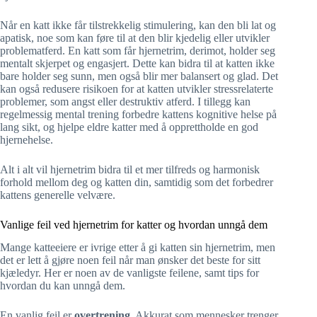
Når en katt ikke får tilstrekkelig stimulering, kan den bli lat og
apatisk, noe som kan føre til at den blir kjedelig eller utvikler
problematferd. En katt som får hjernetrim, derimot, holder seg
mentalt skjerpet og engasjert. Dette kan bidra til at katten ikke
bare holder seg sunn, men også blir mer balansert og glad. Det
kan også redusere risikoen for at katten utvikler stressrelaterte
problemer, som angst eller destruktiv atferd. I tillegg kan
regelmessig mental trening forbedre kattens kognitive helse på
lang sikt, og hjelpe eldre katter med å opprettholde en god
hjernehelse.
Alt i alt vil hjernetrim bidra til et mer tilfreds og harmonisk
forhold mellom deg og katten din, samtidig som det forbedrer
kattens generelle velvære.
Vanlige feil ved hjernetrim for katter og hvordan unngå dem
Mange katteeiere er ivrige etter å gi katten sin hjernetrim, men
det er lett å gjøre noen feil når man ønsker det beste for sitt
kjæledyr. Her er noen av de vanligste feilene, samt tips for
hvordan du kan unngå dem.
En vanlig feil er
overtrening
. Akkurat som mennesker trenger