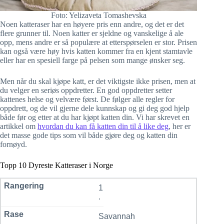
Foto: Yelizaveta Tomashevska
Noen katteraser har en høyere pris enn andre, og det er det
flere grunner til. Noen katter er sjeldne og vanskelige å ale
opp, mens andre er så populære at etterspørselen er stor. Prisen
kan også være høy hvis katten kommer fra en kjent stamtavle
eller har en spesiell farge på pelsen som mange ønsker seg.
Men når du skal kjøpe katt, er det viktigste ikke prisen, men at
du velger en seriøs oppdretter. En god oppdretter setter
kattenes helse og velvære først. De følger alle regler for
oppdrett, og de vil gjerne dele kunnskap og gi deg god hjelp
både før og etter at du har kjøpt katten din. Vi har skrevet en
artikkel om
hvordan du kan få katten din til å like deg
, her er
det masse gode tips som vil både gjøre deg og katten din
fornøyd.
Topp 10 Dyreste Katteraser i Norge
1
.
Savannah