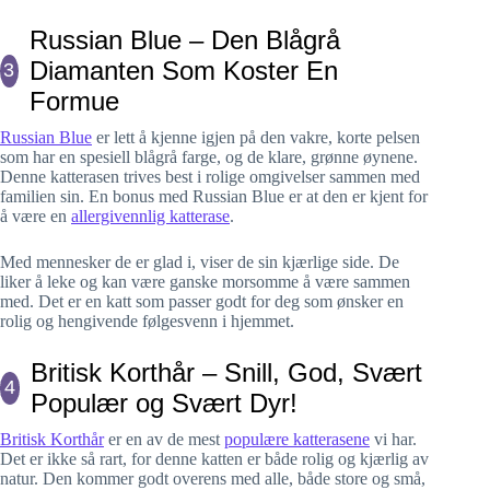
Russian Blue – Den Blågrå
Diamanten Som Koster En
3
Formue
Russian Blue
er lett å kjenne igjen på den vakre, korte pelsen
som har en spesiell blågrå farge, og de klare, grønne øynene.
Denne katterasen trives best i rolige omgivelser sammen med
familien sin. En bonus med Russian Blue er at den er kjent for
å være en
allergivennlig katterase
.
Med mennesker de er glad i, viser de sin kjærlige side. De
liker å leke og kan være ganske morsomme å være sammen
med. Det er en katt som passer godt for deg som ønsker en
rolig og hengivende følgesvenn i hjemmet.
Britisk Korthår – Snill, God, Svært
4
Populær og Svært Dyr!
Britisk Korthår
er en av de mest
populære katterasene
vi har.
Det er ikke så rart, for denne katten er både rolig og kjærlig av
natur. Den kommer godt overens med alle, både store og små,