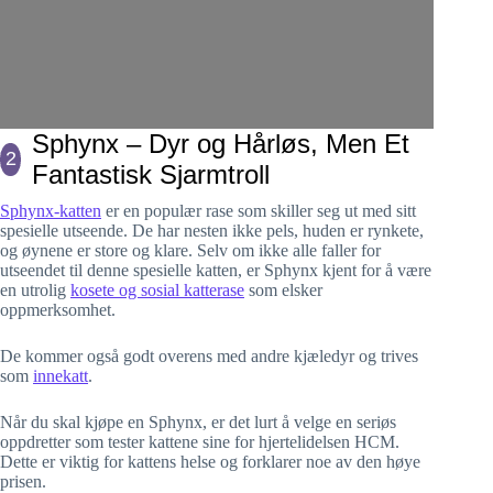
Sphynx – Dyr og Hårløs, Men Et
2
Fantastisk Sjarmtroll
Sphynx-katten
er en populær rase som skiller seg ut med sitt
spesielle utseende. De har nesten ikke pels, huden er rynkete,
og øynene er store og klare. Selv om ikke alle faller for
utseendet til denne spesielle katten, er Sphynx kjent for å være
en utrolig
kosete og sosial katterase
som elsker
oppmerksomhet.
De kommer også godt overens med andre kjæledyr og trives
som
innekatt
.
Når du skal kjøpe en Sphynx, er det lurt å velge en seriøs
oppdretter som tester kattene sine for hjertelidelsen HCM.
Dette er viktig for kattens helse og forklarer noe av den høye
prisen.