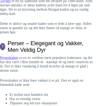
Toyger
er en ny katterase som ble utviklet på 1980-tallet. Som
navnet antyder, er disse kattene avlet fram for å ligne på små
tigre. De er en krysning mellom Bengal-katten og en vanlig
tabby-katt.
Dette er aktive og smarte katter som er lette å lære opp. Siden
rasen er ganske ny og det ikke finnes så mange av dem, er
prisen høy.
Perser – Elegegant og Vakker,
7
Men Veldig Dyr
Perserkatten
er en av verdens mest populære katteraser, og det
har den vært i flere hundre år - kanskje til og med i tusenvis av
år. Det er ikke vanskelig å forstå hvorfor så mange er glad i
denne rasen.
Perserkatten er ikke bare vakker å se på. Den er også en
fantastisk katte som:
Er trofast mot familien sin
Har et vennlig vesen
Tilpasser seg lett nye situasjoner