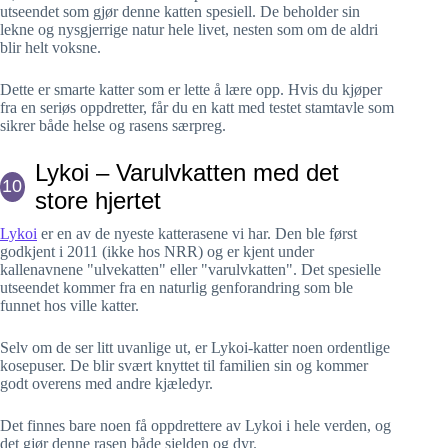
utseendet som gjør denne katten spesiell. De beholder sin
lekne og nysgjerrige natur hele livet, nesten som om de aldri
blir helt voksne.
Dette er smarte katter som er lette å lære opp. Hvis du kjøper
fra en seriøs oppdretter, får du en katt med testet stamtavle som
sikrer både helse og rasens særpreg.
Lykoi – Varulvkatten med det
10
store hjertet
Lykoi
er en av de nyeste katterasene vi har. Den ble først
godkjent i 2011 (ikke hos NRR) og er kjent under
kallenavnene "ulvekatten" eller "varulvkatten". Det spesielle
utseendet kommer fra en naturlig genforandring som ble
funnet hos ville katter.
Selv om de ser litt uvanlige ut, er Lykoi-katter noen ordentlige
kosepuser. De blir svært knyttet til familien sin og kommer
godt overens med andre kjæledyr.
Det finnes bare noen få oppdrettere av Lykoi i hele verden, og
det gjør denne rasen både sjelden og dyr.