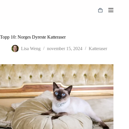
Hopp
til
Handlekurv
innholdet
Topp 10: Norges Dyreste Katteraser
Lisa Weng
november 15, 2024
Katteraser