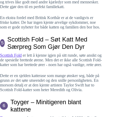
og trives like godt med andre kjæledyr som med mennesker.
Dette gjør den til en perfekt familiekatt.
En ekstra fordel med Britisk Korthår er at de vanligvis er
friske katter. De har ingen kjente arvelige sykdommer, noe
som er gode nyheter for både katten og familien den bor hos.
Scottish Fold – Søt Katt Med
5
Særpreg Som Gjør Den Dyr
Scottish Fold
er lett å kjenne igjen på sitt runde, søte ansikt og
de spesielle brettede ørene. Men det er ikke alle Scottish Fold-
katter som har brettede ører - noen har også vanlige, rette ører.
Dette er en sjelden katterase som mange ønsker seg, både på
grunn av det søte utseendet og den snille personligheten. En
morsom detalj er at den kjente artisten Taylor Swift har to
Scottish Fold-katter som heter Meredith og Olivia.
Toyger – Minitigeren blant
6
kattene