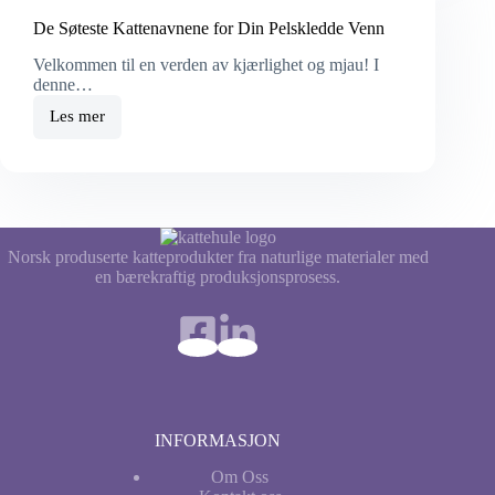
De Søteste Kattenavnene for Din Pelskledde Venn
Velkommen til en verden av kjærlighet og mjau! I
denne…
Les mer
De
Søteste
Kattenavnene
for
Din
Pelskledde
Venn
Norsk produserte katteprodukter fra naturlige materialer med
en bærekraftig produksjonsprosess.
INFORMASJON
Om Oss