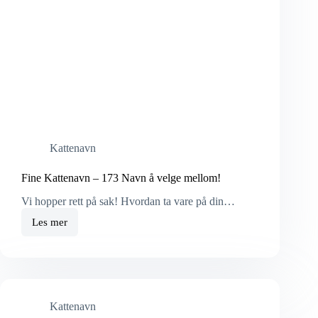
Kattenavn
Fine Kattenavn – 173 Navn å velge mellom!
Vi hopper rett på sak! Hvordan ta vare på din…
Les mer
Fine
Kattenavn
–
173
Navn
å
velge
Kattenavn
mellom!