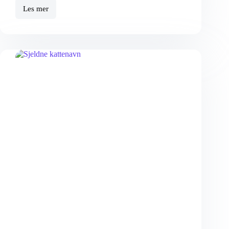
Les mer
Kattenavn
Til
Jenter
Og
Gutter
–
De
Mest
Populære
Navnene
[2024]