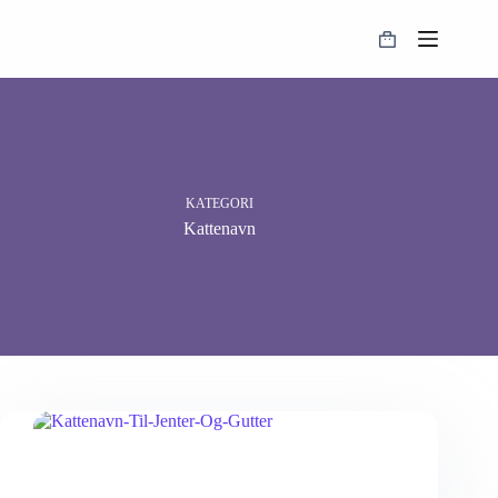
Hopp
til
Handlekurv
innholdet
KATEGORI
Kattenavn